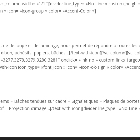
[vc_column width= »1/1″][divider line_type= »No Line » custom_heigh
on » icon= »icon-group » color= »Accent-Color »]
, de découpe et de laminage, nous permet de répondre à toutes les
, dibon, adhésifs, papiers, bâches…
[/text-with-icon][/vc_column][vc_co
s= »3277,3278,3279,3280,3281″ onclick= »link_no » custom_links_targe
ith-icon icon_type= »font_icon » icon= »icon-ok-sign » color= »Accent
ems – Bâches tendues sur cadre – Signalétiques – Plaques de portes
if – Projection d’image…[/text-with-icon][divider line_type= »No Line