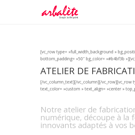
[vc_row type= »full_width_background » bg_positi
bottom_padding= »50″ bg_color= »#b4bf3b »][vc
ATELIER DE FABRICAT
[/vc_column_text][/vc_column][/vc_row][vc_row 
text_color= »custom » text_align= »center » top
Notre atelier de fabricat
numérique, découpe à la f
innovants adaptés à vos b