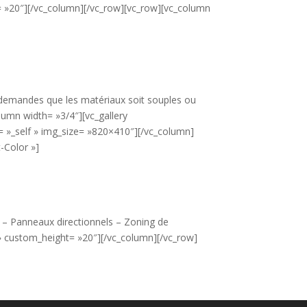
t= »20″][/vc_column][/vc_row][vc_row][vc_column
 demandes que les matériaux soit souples ou
lumn width= »3/4″][vc_gallery
t= »_self » img_size= »820×410″][/vc_column]
-Color »]
 – Panneaux directionnels – Zoning de
 » custom_height= »20″][/vc_column][/vc_row]