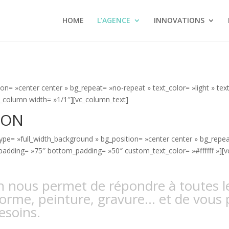
HOME
L’AGENCE
INNOVATIONS
on= »center center » bg_repeat= »no-repeat » text_color= »light » tex
_column width= »1/1″][vc_column_text]
ION
type= »full_width_background » bg_position= »center center » bg_rep
_padding= »75″ bottom_padding= »50″ custom_text_color= »#ffffff »][
ion nous permet de répondre à toutes 
orme, peinture, gravure… et de vous
esoins.