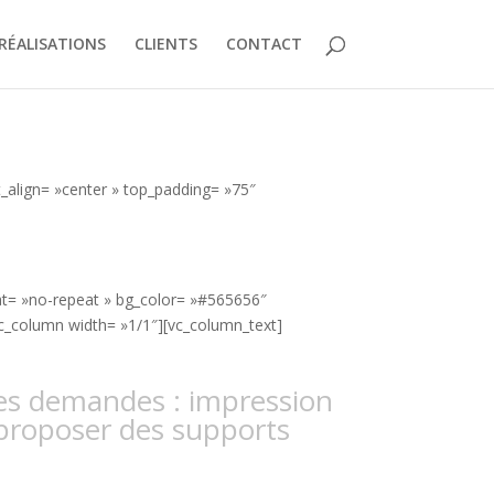
RÉALISATIONS
CLIENTS
CONTACT
t_align= »center » top_padding= »75″
eat= »no-repeat » bg_color= »#565656″
vc_column width= »1/1″][vc_column_text]
les demandes : impression
 proposer des supports