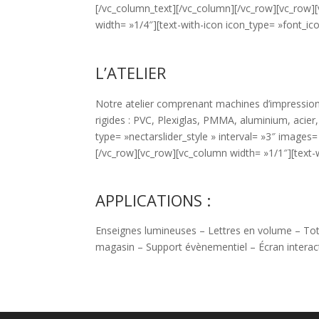
[/vc_column_text][/vc_column][/vc_row][vc_row]
width= »1/4″][text-with-icon icon_type= »font_ic
L’ATELIER
Notre atelier comprenant machines d’impression
rigides : PVC, Plexiglas, PMMA, aluminium, acier
type= »nectarslider_style » interval= »3″ image
[/vc_row][vc_row][vc_column width= »1/1″][text-w
APPLICATIONS :
Enseignes lumineuses – Lettres en volume – Tot
magasin – Support évènementiel – Écran interact