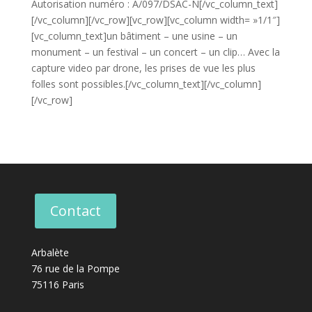
Autorisation numéro : A/097/DSAC-N[/vc_column_text]
[/vc_column][/vc_row][vc_row][vc_column width= »1/1″]
[vc_column_text]un bâtiment – une usine – un
monument – un festival – un concert – un clip… Avec la
capture video par drone, les prises de vue les plus
folles sont possibles.[/vc_column_text][/vc_column]
[/vc_row]
Contact
Arbalète
76 rue de la Pompe
75116 Paris