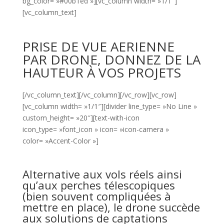
bg_color= »#00b1ed »][vc_column width= »1/1″]
[vc_column_text]
PRISE DE VUE AERIENNE
PAR DRONE, DONNEZ DE LA
HAUTEUR À VOS PROJETS
[/vc_column_text][/vc_column][/vc_row][vc_row]
[vc_column width= »1/1″][divider line_type= »No Line »
custom_height= »20″][text-with-icon
icon_type= »font_icon » icon= »icon-camera »
color= »Accent-Color »]
Alternative aux vols réels ainsi
qu’aux perches télescopiques
(bien souvent compliquées à
mettre en place), le drone succède
aux solutions de captations