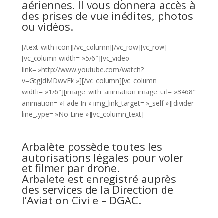
aériennes. Il vous donnera accès à
des prises de vue inédites, photos
ou vidéos.
[/text-with-icon][/vc_column][/vc_row][vc_row]
[vc_column width= »5/6″][vc_video
link= »http://www.youtube.com/watch?
v=GtgJdMDwvEk »][/vc_column][vc_column
width= »1/6″][image_with_animation image_url= »3468″
animation= »Fade In » img_link_target= »_self »][divider
line_type= »No Line »][vc_column_text]
Arbalète possède toutes les
autorisations légales pour voler
et filmer par drone.
Arbalete est enregistré auprès
des services de la Direction de
l’Aviation Civile – DGAC.