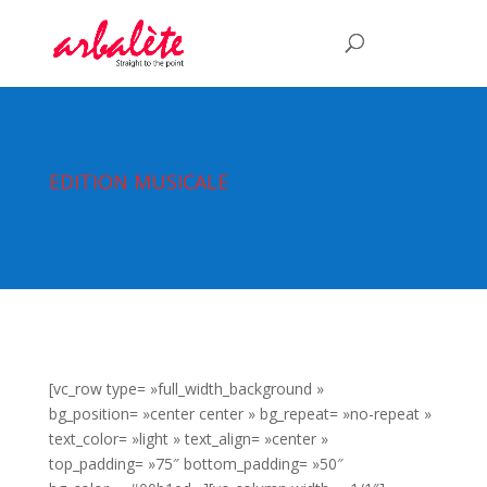
EDITION MUSICALE
[vc_row type= »full_width_background »
bg_position= »center center » bg_repeat= »no-repeat »
text_color= »light » text_align= »center »
top_padding= »75″ bottom_padding= »50″