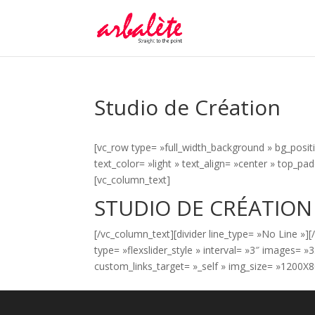
Studio de Création
[vc_row type= »full_width_background » bg_posit
text_color= »light » text_align= »center » top_
[vc_column_text]
STUDIO DE CRÉATION
[/vc_column_text][divider line_type= »No Line »]
type= »flexslider_style » interval= »3″ images=
custom_links_target= »_self » img_size= »1200X