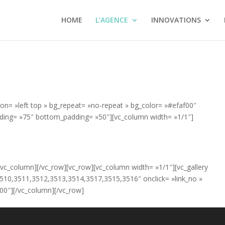
HOME
L’AGENCE
INNOVATIONS
ion= »left top » bg_repeat= »no-repeat » bg_color= »#efaf00″
padding= »75″ bottom_padding= »50″][vc_column width= »1/1″]
[/vc_column][/vc_row][vc_row][vc_column width= »1/1″][vc_gallery
 »3510,3511,3512,3513,3514,3517,3515,3516″ onclick= »link_no »
800″][/vc_column][/vc_row]